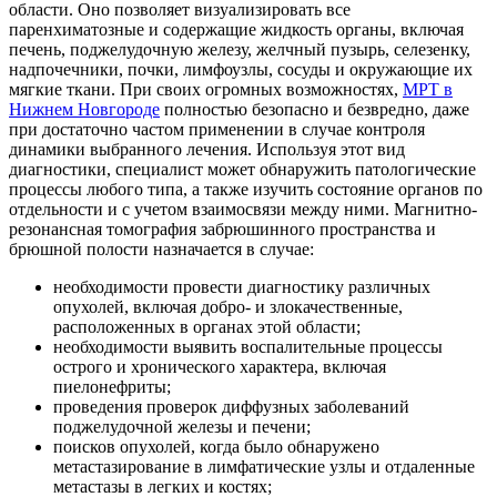
области. Оно позволяет визуализировать все
паренхиматозные и содержащие жидкость органы, включая
печень, поджелудочную железу, желчный пузырь, селезенку,
надпочечники, почки, лимфоузлы, сосуды и окружающие их
мягкие ткани. При своих огромных возможностях,
МРТ в
Нижнем Новгороде
полностью безопасно и безвредно, даже
при достаточно частом применении в случае контроля
динамики выбранного лечения. Используя этот вид
диагностики, специалист может обнаружить патологические
процессы любого типа, а также изучить состояние органов по
отдельности и с учетом взаимосвязи между ними. Магнитно-
резонансная томография забрюшинного пространства и
брюшной полости назначается в случае:
необходимости провести диагностику различных
опухолей, включая добро- и злокачественные,
расположенных в органах этой области;
необходимости выявить воспалительные процессы
острого и хронического характера, включая
пиелонефриты;
проведения проверок диффузных заболеваний
поджелудочной железы и печени;
поисков опухолей, когда было обнаружено
метастазирование в лимфатические узлы и отдаленные
метастазы в легких и костях;